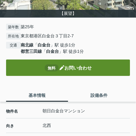
【展望】
築25年
築年数
東京都港区白金台３丁目2-7
所在地
南北線
「
白金台
」駅 徒歩1分
交通
都営三田線
「
白金台
」駅 徒歩1分
お問い合わせ
無料
基本情報
設備条件
朝日白金台マンション
物件名
北西
向き