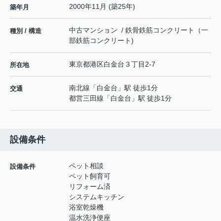
2000年11月 (築25年)
築年月
中古マンション / 鉄骨鉄筋コンクリート（一
種別 / 構造
部鉄筋コンクリート)
東京都
港区
白金台
３丁目2-7
所在地
南北線
「
白金台
」駅 徒歩1分
交通
都営三田線
「
白金台
」駅 徒歩1分
設備条件
ペット相談
設備条件
ペット飼育可
リフォーム済
システムキッチン
浴室乾燥機
温水洗浄便座