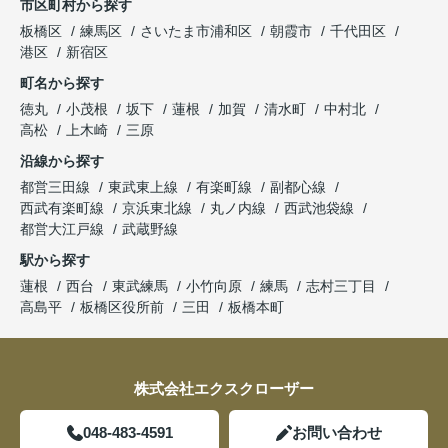
市区町村から探す
板橋区
練馬区
さいたま市浦和区
朝霞市
千代田区
港区
新宿区
町名から探す
徳丸
小茂根
坂下
蓮根
加賀
清水町
中村北
高松
上木崎
三原
沿線から探す
都営三田線
東武東上線
有楽町線
副都心線
西武有楽町線
京浜東北線
丸ノ内線
西武池袋線
都営大江戸線
武蔵野線
駅から探す
蓮根
西台
東武練馬
小竹向原
練馬
志村三丁目
高島平
板橋区役所前
三田
板橋本町
株式会社エクスクローザー
048-483-4591
お問い合わせ