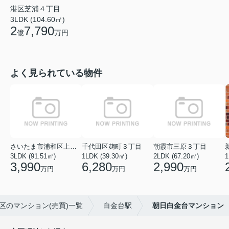
港区芝浦４丁目
3LDK (104.60㎡)
2
7,790
億
万円
よく見られている物件
さいたま市浦和区上木崎５丁目
千代田区麹町３丁目
朝霞市三原３丁目
3LDK (91.51㎡)
1LDK (39.30㎡)
2LDK (67.20㎡)
1
3,990
6,280
2,990
万円
万円
万円
区のマンション(売買)一覧
白金台駅
朝日白金台マンション