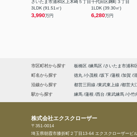
さいたま市浦和区上木崎５丁目
千代田区麹町３丁目
3LDK (91.51㎡)
1LDK (39.30㎡)
3,990
6,280
万円
万円
市区町村から探す
板橋区
練馬区
さいたま市浦和
町名から探す
徳丸
小茂根
坂下
蓮根
加賀
沿線から探す
都営三田線
東武東上線
都営大
駅から探す
練馬
蓮根
西台
東武練馬
小竹
株式会社エクスクローザー
〒351-0014
埼玉県朝霞市膝折町２丁目13-64 エクスクローザービル