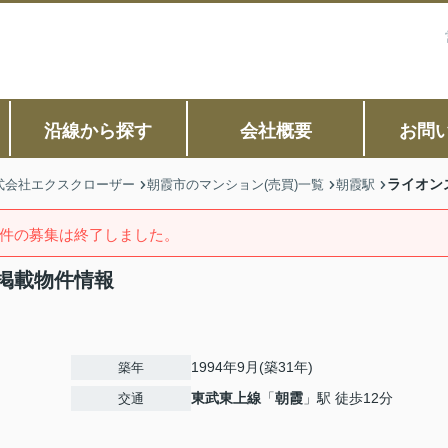
沿線から探す
会社概要
お問
ライオン
式会社エクスクローザー
朝霞市のマンション(売買)一覧
朝霞駅
件の募集は終了しました。
掲載物件情報
1994年9月(築31年)
築年
東武東上線
「
朝霞
」駅 徒歩12分
交通