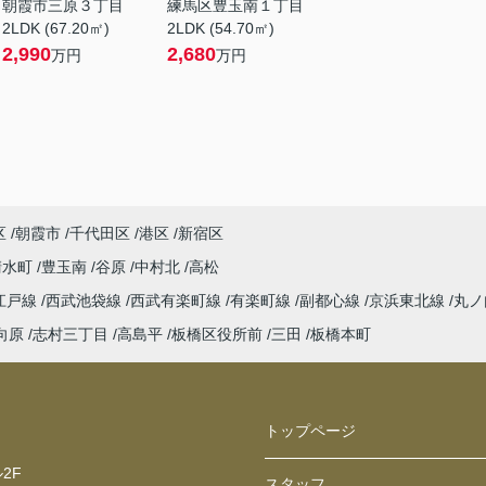
朝霞市三原３丁目
練馬区豊玉南１丁目
2LDK (67.20㎡)
2LDK (54.70㎡)
2,990
2,680
万円
万円
区
朝霞市
千代田区
港区
新宿区
清水町
豊玉南
谷原
中村北
高松
江戸線
西武池袋線
西武有楽町線
有楽町線
副都心線
京浜東北線
丸ノ
向原
志村三丁目
高島平
板橋区役所前
三田
板橋本町
トップページ
2F
スタッフ