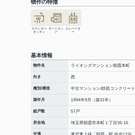
物件の特徴
カウンター
オートロッ
エレベータ
キッチン
ク
ー
基本情報
物件名
ライオンズマンション朝霞本町
向き
西
種別/構造
中古マンション/鉄筋コンクリー
築年月
1994年9月（築31年）
総戸数
57戸
所在地
埼玉県
朝霞市
本町
１丁目35-16
交通
東武東上線
「
朝霞
」駅 徒歩12分