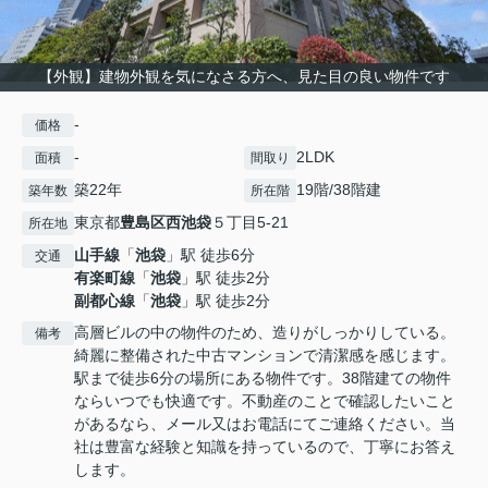
【外観】建物外観を気になさる方へ、見た目の良い物件です
-
価格
-
2LDK
面積
間取り
築22年
19階/38階建
築年数
所在階
東京都
豊島区
西池袋
５丁目5-21
所在地
山手線
「
池袋
」駅 徒歩6分
交通
有楽町線
「
池袋
」駅 徒歩2分
副都心線
「
池袋
」駅 徒歩2分
高層ビルの中の物件のため、造りがしっかりしている。
備考
綺麗に整備された中古マンションで清潔感を感じます。
駅まで徒歩6分の場所にある物件です。38階建ての物件
ならいつでも快適です。不動産のことで確認したいこと
があるなら、メール又はお電話にてご連絡ください。当
社は豊富な経験と知識を持っているので、丁寧にお答え
します。