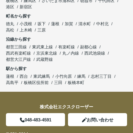
板橋区
練馬区
さいたま市浦和区
朝霞市
千代田区
港区
新宿区
町名から探す
徳丸
小茂根
坂下
蓮根
加賀
清水町
中村北
高松
上木崎
三原
沿線から探す
都営三田線
東武東上線
有楽町線
副都心線
西武有楽町線
京浜東北線
丸ノ内線
西武池袋線
都営大江戸線
武蔵野線
駅から探す
蓮根
西台
東武練馬
小竹向原
練馬
志村三丁目
高島平
板橋区役所前
三田
板橋本町
株式会社エクスクローザー
048-483-4591
お問い合わせ