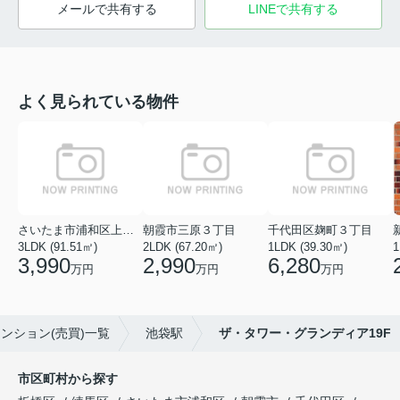
メールで共有する
LINEで共有する
よく見られている物件
さいたま市浦和区上木崎５丁目
朝霞市三原３丁目
千代田区麹町３丁目
3LDK (91.51㎡)
2LDK (67.20㎡)
1LDK (39.30㎡)
1
3,990
2,990
6,280
万円
万円
万円
ンション(売買)一覧
池袋駅
ザ・タワー・グランディア19F
市区町村から探す