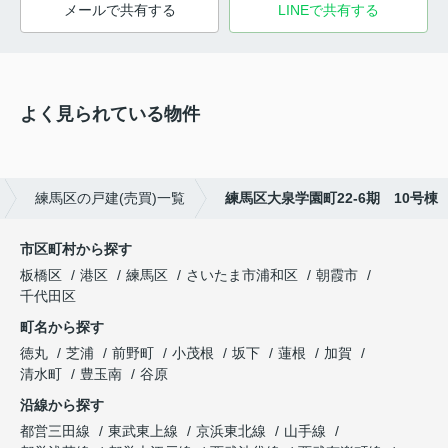
メールで共有する
LINEで共有する
よく見られている物件
練馬区の戸建(売買)一覧
練馬区大泉学園町22-6期 10号棟
市区町村から探す
板橋区
港区
練馬区
さいたま市浦和区
朝霞市
千代田区
町名から探す
徳丸
芝浦
前野町
小茂根
坂下
蓮根
加賀
清水町
豊玉南
谷原
沿線から探す
都営三田線
東武東上線
京浜東北線
山手線