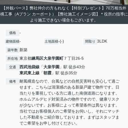
【外観パース】弊社仲介の方もれなく【特別プレゼント】70万相当外
構工事（Aプラン カーポート）【弊社施工イメージ図】＊役所の指導に
より施工できない場合もございます。
-
価格
-
-(-)
3LDK
建物面積
土地面積
間取り
新築
築年数
東京都
練馬区
大泉学園町
７丁目26-5
所在地
西武池袋線
「
大泉学園
」駅 徒歩43分
交通
東武東上線
「
朝霞
」駅 徒歩35分
耐風構造なので、台風などの自然災害時も安心して過ご
備考
せます。こちらは清潔感のある新築戸建て物件です。日
当たりを重視している方に適した南側道路になります。
ホルムアルデヒド対策済みの物件ですので、健康リスク
が少ないです。お客様によって希望条件は異なります。
当社ではお客様個人のご希望をお伺いし、それにマッチ
した不動産をご紹介致しております。まずはスタッフま
でご希望をお申し付けください。