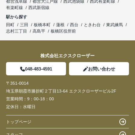
都営浅草線
都営大江戸線
西武池袋線
西武有楽町線
有楽町線
西武新宿線
駅から探す
田町
三田
板橋本町
蓮根
西台
ときわ台
東武練馬
志村三丁目
高島平
板橋区役所前
株式会社エクスクローザー
048-483-4591
お問い合わせ
〒351-0014
埼玉県朝霞市膝折町２丁目13-64 エクスクローザービル2F
営業時間：
9：00-18：00
定休日：
水曜日
トップページ
スタッフ