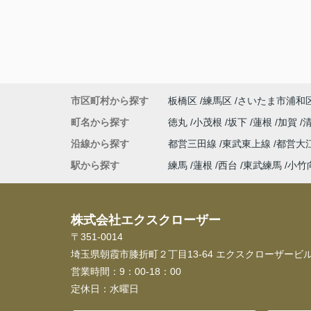
市区町村から探す
板橋区
練馬区
さいたま市浦和
町名から探す
徳丸
小茂根
坂下
蓮根
加賀
沿線から探す
都営三田線
東武東上線
都営大
駅から探す
練馬
蓮根
西台
東武練馬
小竹
株式会社エクスクローザー
〒351-0014
埼玉県朝霞市膝折町２丁目13-64 エクスクローザービル
営業時間：
9：00-18：00
定休日：
水曜日