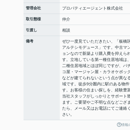
管理会社
プロパティエージェント株式会社
取引態様
仲介
引渡し
相談
備考
ぜひ一度見ていただきたい、「板
アルテシモデュース」です。中古マ
ョンなので新築より購入費を抑えら
す。立地している第一種住居地域は
二種住居地域とほぼ同じですが、パ
コ屋・マージャン屋・カラオケボッ
などが建てられないという点が異な
域です。徒歩9分圏内に駅のある物件
す。お客様の住まい探しを、経験豊
当社スタッフがしっかりとサポート
ます。ご要望やご不明な点などござ
たら、メール又はお電話にてご連絡
さい。
情報