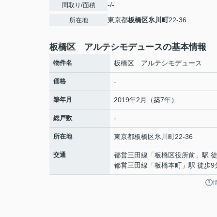
-/-
間取り/面積
東京都
板橋区
氷川町
22-36
所在地
板橋区 アルテシモデュースの基本情報
物件名
板橋区 アルテシモデュース
価格
-
築年月
2019年2月（築7年）
総戸数
-
所在地
東京都
板橋区
氷川町
22-36
交通
都営三田線
「
板橋区役所前
」駅 
都営三田線
「
板橋本町
」駅 徒歩9