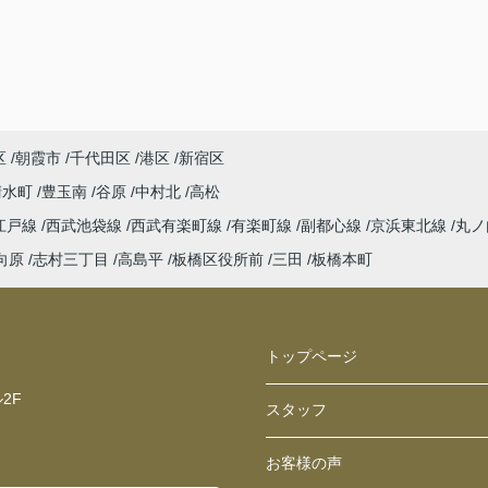
区
朝霞市
千代田区
港区
新宿区
清水町
豊玉南
谷原
中村北
高松
江戸線
西武池袋線
西武有楽町線
有楽町線
副都心線
京浜東北線
丸ノ
向原
志村三丁目
高島平
板橋区役所前
三田
板橋本町
トップページ
2F
スタッフ
お客様の声