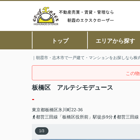
トップ
エリアから探す
｜朝霞市・志木市で一戸建て・マンションをお探しなら株
この物
板橋区 アルテシモデュース
-
東京都
板橋区
氷川町
22-36
都営三田線「板橋区役所前」駅徒歩9分
都営三田線
1
/
3