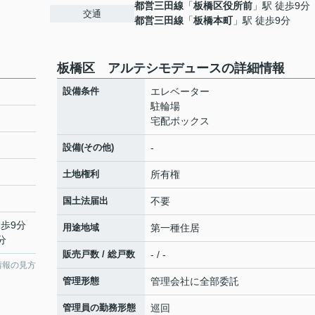
都営三田線
「
板橋区役所前
」駅 徒歩9分
交通
都営三田線
「
板橋本町
」駅 徒歩9分
板橋区 アルテシモデュースの詳細情報
設備条件
エレベーター
駐輪場
宅配ボックス
設備(その他)
-
土地権利
所有権
国土法届出
不要
徒歩9分
用途地域
第一種住居
分
販売戸数 / 総戸数
- / -
情報の見方
管理形態
管理会社に全部委託
管理員の勤務形態
巡回