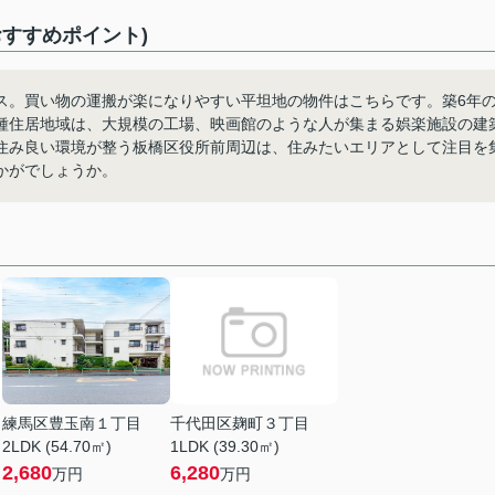
すすめポイント)
ス。買い物の運搬が楽になりやすい平坦地の物件はこちらです。築6年
種住居地域は、大規模の工場、映画館のような人が集まる娯楽施設の建
住み良い環境が整う板橋区役所前周辺は、住みたいエリアとして注目を
かがでしょうか。
練馬区豊玉南１丁目
千代田区麹町３丁目
2LDK (54.70㎡)
1LDK (39.30㎡)
2,680
6,280
万円
万円