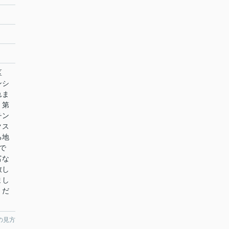
橋区
ンシ
れま
、第
チン
クス
る地
で
富な
致し
まし
くだ
の見方