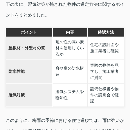
下の表に、湿気対策が施された物件の選定方法に関するポイ
ントをまとめました。
ポイント
内容
確認方法
耐久性の高い素
住宅の設計図や
屋根材・外壁材の質
材を使用してい
施工業者に確認
るか
実際の物件を見
窓や扉の防水構
防水性能
学し、施工業者
造
に質問
設備仕様書や物
換気システムや
湿気対策
件の説明会で確
断熱性
認
このように、梅雨の季節における住宅選びでは、雨に強いか