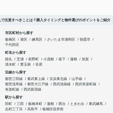
入で注意すべきことは？購入タイミングと物件選びのポイントをご紹介
市区町村から探す
板橋区
港区
練馬区
さいたま市浦和区
朝霞市
千代田区
町名から探す
徳丸
芝浦
前野町
小茂根
坂下
蓮根
加賀
清水町
豊玉南
谷原
沿線から探す
都営三田線
東武東上線
京浜東北線
山手線
都営浅草線
都営大江戸線
西武池袋線
西武有楽町線
有楽町線
西武新宿線
駅から探す
田町
三田
板橋本町
蓮根
西台
ときわ台
東武練馬
志村三丁目
高島平
板橋区役所前