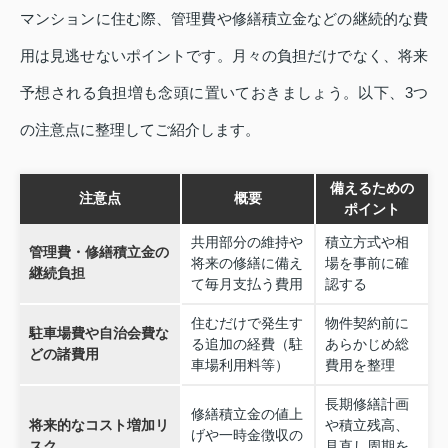
マンションに住む際、管理費や修繕積立金などの継続的な費
用は見逃せないポイントです。月々の負担だけでなく、将来
予想される負担増も念頭に置いておきましょう。以下、3つ
の注意点に整理してご紹介します。
備えるための
注意点
概要
ポイント
共用部分の維持や
積立方式や相
管理費・修繕積立金の
将来の修繕に備え
場を事前に確
継続負担
て毎月支払う費用
認する
住むだけで発生す
物件契約前に
駐車場費や自治会費な
る追加の経費（駐
あらかじめ総
どの諸費用
車場利用料等）
費用を整理
長期修繕計画
修繕積立金の値上
将来的なコスト増加リ
や積立残高、
げや一時金徴収の
スク
見直し周期を