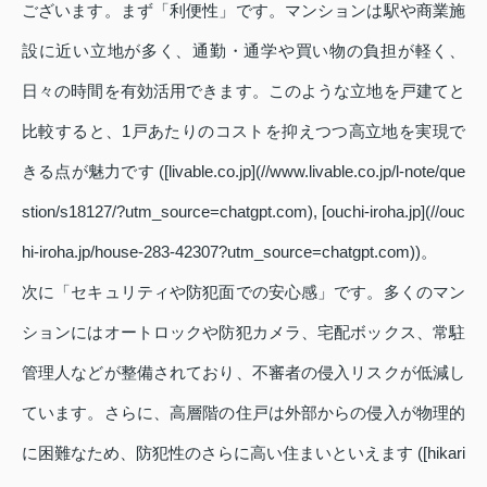
ございます。まず「利便性」です。マンションは駅や商業施
設に近い立地が多く、通勤・通学や買い物の負担が軽く、
日々の時間を有効活用できます。このような立地を戸建てと
比較すると、1戸あたりのコストを抑えつつ高立地を実現で
きる点が魅力です ([livable.co.jp](//www.livable.co.jp/l-note/que
stion/s18127/?utm_source=chatgpt.com), [ouchi-iroha.jp](//ouc
hi-iroha.jp/house-283-42307?utm_source=chatgpt.com))。
次に「セキュリティや防犯面での安心感」です。多くのマン
ションにはオートロックや防犯カメラ、宅配ボックス、常駐
管理人などが整備されており、不審者の侵入リスクが低減し
ています。さらに、高層階の住戸は外部からの侵入が物理的
に困難なため、防犯性のさらに高い住まいといえます ([hikari