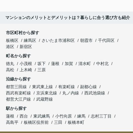
マンションのメリットとデメリットは？暮らしに合う選び方も紹介
市区町村から探す
板橋区
練馬区
さいたま市浦和区
朝霞市
千代田区
港区
新宿区
町名から探す
徳丸
小茂根
坂下
蓮根
加賀
清水町
中村北
高松
上木崎
三原
沿線から探す
都営三田線
東武東上線
有楽町線
副都心線
西武有楽町線
京浜東北線
丸ノ内線
西武池袋線
都営大江戸線
武蔵野線
駅から探す
蓮根
西台
東武練馬
小竹向原
練馬
志村三丁目
高島平
板橋区役所前
三田
板橋本町