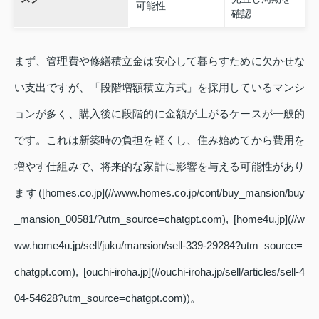
可能性
確認
まず、管理費や修繕積立金は安心して暮らすために欠かせな
い支出ですが、「段階増額積立方式」を採用しているマンシ
ョンが多く、購入後に段階的に金額が上がるケースが一般的
です。これは新築時の負担を軽くし、住み始めてから費用を
増やす仕組みで、将来的な家計に影響を与える可能性があり
ます([homes.co.jp](//www.homes.co.jp/cont/buy_mansion/buy
_mansion_00581/?utm_source=chatgpt.com), [home4u.jp](//w
ww.home4u.jp/sell/juku/mansion/sell-339-29284?utm_source=
chatgpt.com), [ouchi-iroha.jp](//ouchi-iroha.jp/sell/articles/sell-4
04-54628?utm_source=chatgpt.com))。