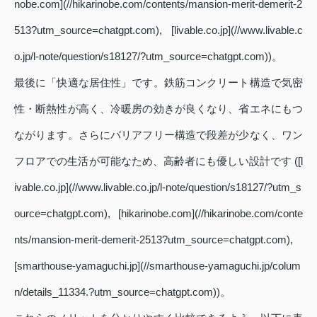
nobe.com](//hikarinobe.com/contents/mansion-merit-demerit-2
513?utm_source=chatgpt.com), [livable.co.jp](//www.livable.c
o.jp/l-note/question/s18127/?utm_source=chatgpt.com))。
最後に「快適な居住性」です。鉄筋コンクリート構造で気密
性・断熱性が高く、冷暖房の効きが良くなり、省エネにもつ
ながります。さらにバリアフリー構造で段差が少なく、ワン
フロアでの生活が可能なため、高齢者にも優しい設計です ([l
ivable.co.jp](//www.livable.co.jp/l-note/question/s18127/?utm_s
ource=chatgpt.com), [hikarinobe.com](//hikarinobe.com/conte
nts/mansion-merit-demerit-2513?utm_source=chatgpt.com),
[smarthouse-yamaguchi.jp](//smarthouse-yamaguchi.jp/colum
n/details_11334.?utm_source=chatgpt.com))。