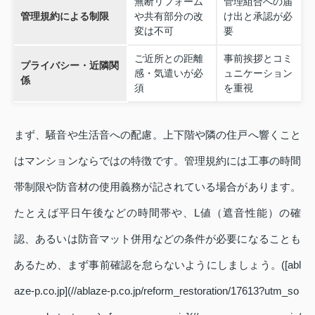
無断リフォーム
管理組合への届
管理規約による制限
や共有部分の改
け出と承認が必
変は不可
要
ご近所との距離
事前挨拶とコミ
プライバシー・近隣関
感・気遣いが必
ュニケーション
係
須
を重視
まず、騒音や生活音への配慮。上下階や隣の住戸へ響くこと
はマンションならではの特徴です。管理規約には工事の時間
帯制限や防音材の使用義務が記されている場合があります。
たとえば平日午後などの時間帯や、L値（遮音性能）の確
認、あるいは防音マット併用などの条件が必要になることも
あるため、まず事前確認を怠らないようにしましょう。([abl
aze-p.co.jp](//ablaze-p.co.jp/reform_restoration/17613?utm_so