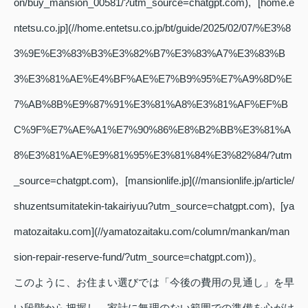
on/buy_mansion_00581/?utm_source=chatgpt.com), [home.e
ntetsu.co.jp](//home.entetsu.co.jp/bt/guide/2025/02/07/%E3%8
3%9E%E3%83%B3%E3%82%B7%E3%83%A7%E3%83%B
3%E3%81%AE%E4%BF%AE%E7%B9%95%E7%A9%8D%E
7%AB%8B%E9%87%91%E3%81%A8%E3%81%AF%EF%B
C%9F%E7%AE%A1%E7%90%86%E8%B2%BB%E3%81%A
8%E3%81%AE%E9%81%95%E3%81%84%E3%82%84/?utm
_source=chatgpt.com), [mansionlife.jp](//mansionlife.jp/article/
shuzentsumitatekin-takairiyuu?utm_source=chatgpt.com), [ya
matozaitaku.com](//yamatozaitaku.com/column/mankan/man
sion-repair-reserve-fund/?utm_source=chatgpt.com))。
このように、お住まい選びでは「今後の費用の見通し」を早
い段階から把握し、家計に無理のない範囲での準備を心がけ