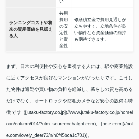
い
共用
費用
修繕積立金で費用見通しが
ランニングコストや将
の安
立ちやすく、立地条件が良
来の資産価値を見据え
定性
い物件なら資産価値の維持
る人
と資
も期待できます。
産性
まず、日常の利便性や安心を重視する人には、駅や商業施設
に近くアクセスが良好なマンションがぴったりです。こうし
た物件は通勤や買い物の負担を軽減し、暮らしの質を高める
だけでなく、オートロックや防犯カメラなど安心の設備も特
徴です ([jutaku-factory.co.jp](//www.jutaku-factory.co.jp/homel
oan/column/014/?utm_source=chatgpt.com), [note.com](//not
e.com/lovely_deer73/n/n6f45bca1c791))。