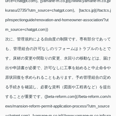
urce=chatgpt.com), [yamane-m.co.jp](//www.yamane-m.co.jp/
kurasu/2735/?utm_source=chatgpt.com), [tactcs.jp](//tactcs.j
p/inspectionguide/renovation-and-homeowner-association/?ut
m_source=chatgpt.com))
次に、管理規約による自由度の制限です。専有部分であって
も、管理組合の許可なしのリフォームはトラブルのもとで
す。床材の変更や間取りの変更、水回りの移動などは、届け
出や申請書が必要で、許可なしに工事を始めると中止命令や
原状回復を求められることもあります。予め管理組合の定め
る手続きを確認し、必要な資料（図面や工程表など）を提出
することが重要です。([beta-reform.com](//beta-reform.com/n
ews/mansion-reform-permit-application-process/?utm_source
=chatgpt.com), [yamane-m.co.jp](//www.yamane-m.co.jp/kura