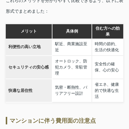
これらのメリットを分かりやすく比較できるよう、以下に表
形式でまとめました：
住む方への効
メリット
具体例
果
駅近、商業施設至
時間の節約、
利便性の高い立地
近
生活の快適化
オートロック、防
安全性の確
セキュリティの安心感
犯カメラ、常駐管
保、心の安心
理
省エネ、健康
気密・断熱性、バ
快適な居住性
的で快適な生
リアフリー設計
活
マンションに伴う費用面の注意点