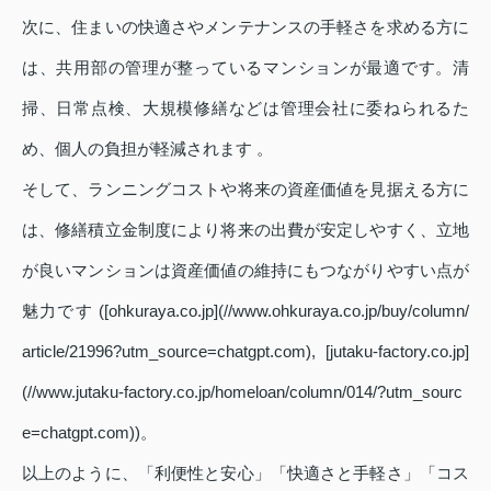
次に、住まいの快適さやメンテナンスの手軽さを求める方に
は、共用部の管理が整っているマンションが最適です。清
掃、日常点検、大規模修繕などは管理会社に委ねられるた
め、個人の負担が軽減されます 。
そして、ランニングコストや将来の資産価値を見据える方に
は、修繕積立金制度により将来の出費が安定しやすく、立地
が良いマンションは資産価値の維持にもつながりやすい点が
魅力です ([ohkuraya.co.jp](//www.ohkuraya.co.jp/buy/column/
article/21996?utm_source=chatgpt.com), [jutaku-factory.co.jp]
(//www.jutaku-factory.co.jp/homeloan/column/014/?utm_sourc
e=chatgpt.com))。
以上のように、「利便性と安心」「快適さと手軽さ」「コス