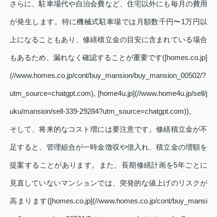
さらに、駐車場代や自治会費など、住宅以外にも毎月の費用
が発生します。特に機械式駐車場では月額数千円〜1万円以
上になることもあり、修繕積立金の目安に含まれている場合
もあるため、漏れなく確認することが重要です([homes.co.jp]
(//www.homes.co.jp/cont/buy_mansion/buy_mansion_00502/?
utm_source=chatgpt.com), [home4u.jp](//www.home4u.jp/sell/j
uku/mansion/sell-339-29284?utm_source=chatgpt.com))。
そして、将来的なコスト増には要注意です。修繕積立金が不
足すると、管理組合が一時金徴収や借入れ、積立金の増額を
提案することがあります。また、長期修繕計画を5年ごとに
見直していないマンションでは、突発的な値上げのリスクが
高まります([homes.co.jp](//www.homes.co.jp/cont/buy_mansi