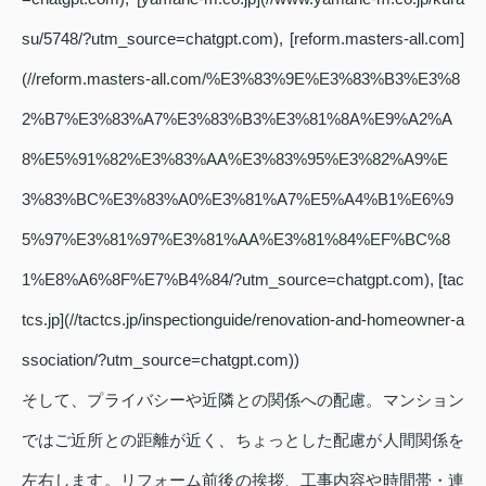
su/5748/?utm_source=chatgpt.com), [reform.masters-all.com]
(//reform.masters-all.com/%E3%83%9E%E3%83%B3%E3%8
2%B7%E3%83%A7%E3%83%B3%E3%81%8A%E9%A2%A
8%E5%91%82%E3%83%AA%E3%83%95%E3%82%A9%E
3%83%BC%E3%83%A0%E3%81%A7%E5%A4%B1%E6%9
5%97%E3%81%97%E3%81%AA%E3%81%84%EF%BC%8
1%E8%A6%8F%E7%B4%84/?utm_source=chatgpt.com), [tac
tcs.jp](//tactcs.jp/inspectionguide/renovation-and-homeowner-a
ssociation/?utm_source=chatgpt.com))
そして、プライバシーや近隣との関係への配慮。マンション
ではご近所との距離が近く、ちょっとした配慮が人間関係を
左右します。リフォーム前後の挨拶、工事内容や時間帯・連