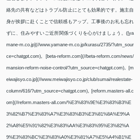
絡先の共有などはトラブル防止にとても効果的です。施主自
身が挨拶に赴くことで信頼感もアップ。工事後のお礼も忘れ
ずに、住みやすいご近所関係づくりを心がけましょう。([ya
mane-m.co.jp](//www.yamane-m.co.jp/kurasu/2735/?utm_sour
ce=chatgpt.com), [beta-reform.com](//beta-reform.com/news/
mansion-reform-noise-control/?utm_source=chatgpt.com), [m
eiwajisyo.co.jp](//www.meiwajisyo.co.jp/club/sumai/realestate-
column/616/?utm_source=chatgpt.com), [reform.masters-all.c
om](//reform.masters-all.com/%E3%83%9E%E3%83%B3%E
3%82%B7%E3%83%A7%E3%83%B3%E3%81%8A%E9%A
2%A8%E5%91%82%E3%83%AA%E3%83%95%E3%82%A
9%E3%83%BC%E3%83%A0%E3%81%A7%E5%A4%B1%E