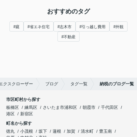
おすすめのタグ
#庭
#省エネ住宅
#志木市
#引っ越し費用
#外観
#不動産
エクスクローザー
ブログ
タグ一覧
納税のブログ一覧
市区町村から探す
板橋区
練馬区
さいたま市浦和区
朝霞市
千代田区
港区
新宿区
町名から探す
徳丸
小茂根
坂下
蓮根
加賀
清水町
豊玉南