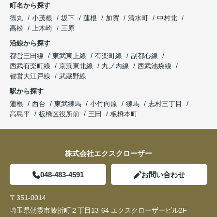
町名から探す
徳丸
小茂根
坂下
蓮根
加賀
清水町
中村北
高松
上木崎
三原
沿線から探す
都営三田線
東武東上線
有楽町線
副都心線
西武有楽町線
京浜東北線
丸ノ内線
西武池袋線
都営大江戸線
武蔵野線
駅から探す
蓮根
西台
東武練馬
小竹向原
練馬
志村三丁目
高島平
板橋区役所前
三田
板橋本町
株式会社エクスクローザー
048-483-4591
お問い合わせ
〒351-0014
埼玉県朝霞市膝折町２丁目13-64 エクスクローザービル2F