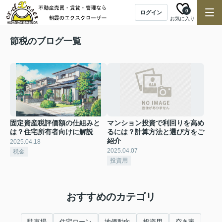
0
ログイン
お気に入り
節税のブログ一覧
固定資産税評価額の仕組みと
マンション投資で利回りを高め
は？住宅所有者向けに解説
るには？計算方法と選び方をご
紹介
2025.04.18
2025.04.07
税金
投資用
おすすめのカテゴリ
駐車場
住宅ローン
地価動向
投資用
空き家