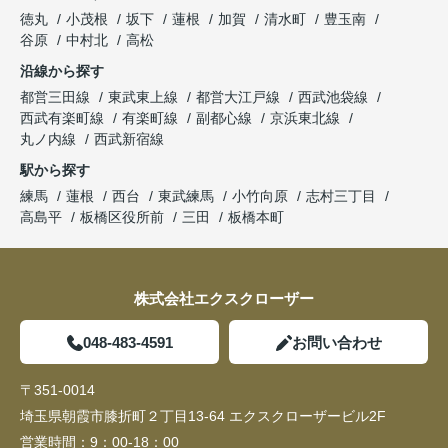
徳丸
小茂根
坂下
蓮根
加賀
清水町
豊玉南
谷原
中村北
高松
沿線から探す
都営三田線
東武東上線
都営大江戸線
西武池袋線
西武有楽町線
有楽町線
副都心線
京浜東北線
丸ノ内線
西武新宿線
駅から探す
練馬
蓮根
西台
東武練馬
小竹向原
志村三丁目
高島平
板橋区役所前
三田
板橋本町
株式会社エクスクローザー
048-483-4591
お問い合わせ
〒351-0014
埼玉県朝霞市膝折町２丁目13-64 エクスクローザービル2F
営業時間：
9：00-18：00