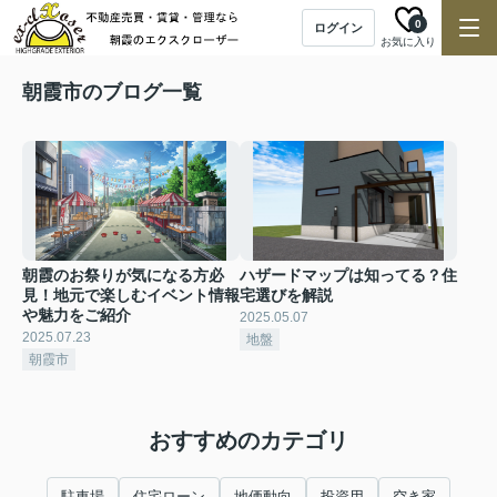
0
ログイン
お気に入り
朝霞市のブログ一覧
朝霞のお祭りが気になる方必
ハザードマップは知ってる？住
見！地元で楽しむイベント情報
宅選びを解説
や魅力をご紹介
2025.05.07
2025.07.23
地盤
朝霞市
おすすめのカテゴリ
駐車場
住宅ローン
地価動向
投資用
空き家