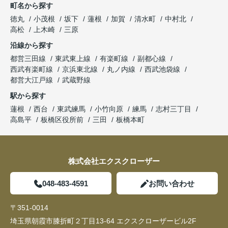
町名から探す
徳丸
小茂根
坂下
蓮根
加賀
清水町
中村北
高松
上木崎
三原
沿線から探す
都営三田線
東武東上線
有楽町線
副都心線
西武有楽町線
京浜東北線
丸ノ内線
西武池袋線
都営大江戸線
武蔵野線
駅から探す
蓮根
西台
東武練馬
小竹向原
練馬
志村三丁目
高島平
板橋区役所前
三田
板橋本町
株式会社エクスクローザー
048-483-4591
お問い合わせ
〒351-0014
埼玉県朝霞市膝折町２丁目13-64 エクスクローザービル2F