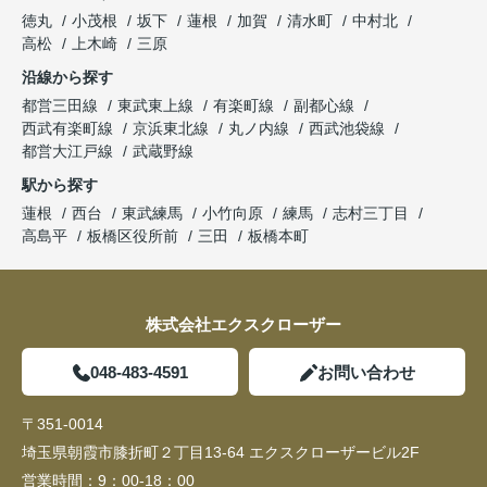
徳丸
小茂根
坂下
蓮根
加賀
清水町
中村北
高松
上木崎
三原
沿線から探す
都営三田線
東武東上線
有楽町線
副都心線
西武有楽町線
京浜東北線
丸ノ内線
西武池袋線
都営大江戸線
武蔵野線
駅から探す
蓮根
西台
東武練馬
小竹向原
練馬
志村三丁目
高島平
板橋区役所前
三田
板橋本町
株式会社エクスクローザー
048-483-4591
お問い合わせ
〒351-0014
埼玉県朝霞市膝折町２丁目13-64 エクスクローザービル2F
営業時間：
9：00-18：00