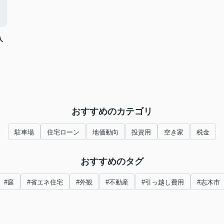
入
おすすめのカテゴリ
駐車場
住宅ローン
地価動向
投資用
空き家
税金
おすすめのタグ
#庭
#省エネ住宅
#外観
#不動産
#引っ越し費用
#志木市