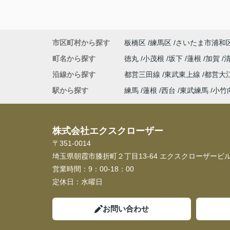
市区町村から探す
板橋区
練馬区
さいたま市浦和
町名から探す
徳丸
小茂根
坂下
蓮根
加賀
沿線から探す
都営三田線
東武東上線
都営大
駅から探す
練馬
蓮根
西台
東武練馬
小竹
株式会社エクスクローザー
〒351-0014
埼玉県朝霞市膝折町２丁目13-64 エクスクローザービル
営業時間：
9：00-18：00
定休日：
水曜日
お問い合わせ