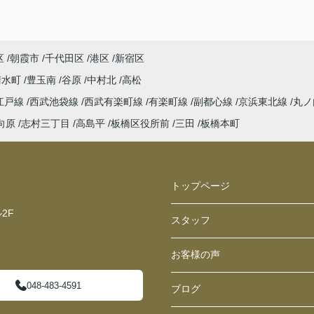
区
朝霞市
千代田区
港区
新宿区
清水町
豊玉南
谷原
中村北
高松
江戸線
西武池袋線
西武有楽町線
有楽町線
副都心線
京浜東北線
丸ノ
向原
志村三丁目
高島平
板橋区役所前
三田
板橋本町
トップページ
2F
スタッフ
お客様の声
048-483-4591
ブログ