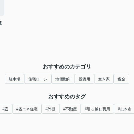
進
おすすめのカテゴリ
駐車場
住宅ローン
地価動向
投資用
空き家
税金
おすすめのタグ
#庭
#省エネ住宅
#外観
#不動産
#引っ越し費用
#志木市