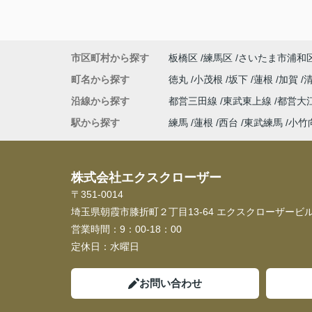
市区町村から探す
板橋区
練馬区
さいたま市浦和
町名から探す
徳丸
小茂根
坂下
蓮根
加賀
沿線から探す
都営三田線
東武東上線
都営大
駅から探す
練馬
蓮根
西台
東武練馬
小竹
株式会社エクスクローザー
〒351-0014
埼玉県朝霞市膝折町２丁目13-64 エクスクローザービル
営業時間：
9：00-18：00
定休日：
水曜日
お問い合わせ