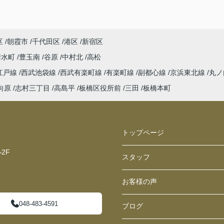
区
朝霞市
千代田区
港区
新宿区
清水町
豊玉南
谷原
中村北
高松
江戸線
西武池袋線
西武有楽町線
有楽町線
副都心線
京浜東北線
丸ノ
向原
志村三丁目
高島平
板橋区役所前
三田
板橋本町
トップページ
2F
スタッフ
お客様の声
048-483-4591
ブログ