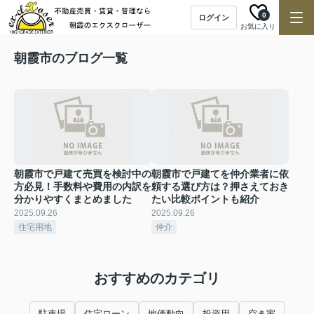
0
ログイン
お気に入り
朝霞市のブログ一覧
朝霞市で戸建て売買を検討中の
朝霞市で戸建てを仲介業者に依
方必見！手数料や費用の内訳を
頼する選び方は？押さえておき
分かりやすくまとめました
たい比較ポイントも紹介
2025.09.26
2025.09.26
住宅用地
仲介
おすすめのカテゴリ
駐車場
住宅ローン
地価動向
投資用
空き家