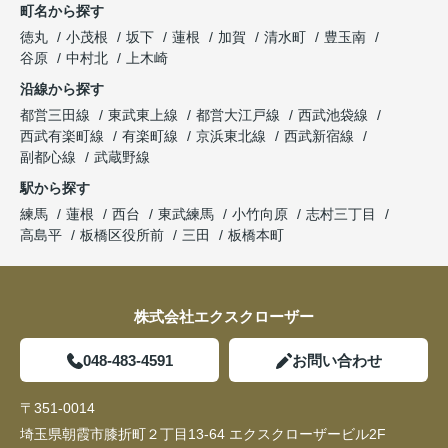
町名から探す
徳丸
小茂根
坂下
蓮根
加賀
清水町
豊玉南
谷原
中村北
上木崎
沿線から探す
都営三田線
東武東上線
都営大江戸線
西武池袋線
西武有楽町線
有楽町線
京浜東北線
西武新宿線
副都心線
武蔵野線
駅から探す
練馬
蓮根
西台
東武練馬
小竹向原
志村三丁目
高島平
板橋区役所前
三田
板橋本町
株式会社エクスクローザー
048-483-4591
お問い合わせ
〒351-0014
埼玉県朝霞市膝折町２丁目13-64 エクスクローザービル2F