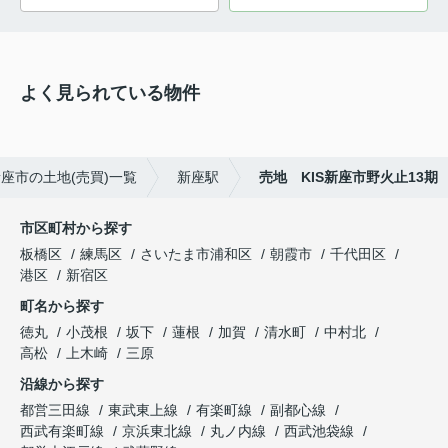
よく見られている物件
座市の土地(売買)一覧
新座駅
売地 KIS新座市野火止13期
市区町村から探す
板橋区
練馬区
さいたま市浦和区
朝霞市
千代田区
港区
新宿区
町名から探す
徳丸
小茂根
坂下
蓮根
加賀
清水町
中村北
高松
上木崎
三原
沿線から探す
都営三田線
東武東上線
有楽町線
副都心線
西武有楽町線
京浜東北線
丸ノ内線
西武池袋線