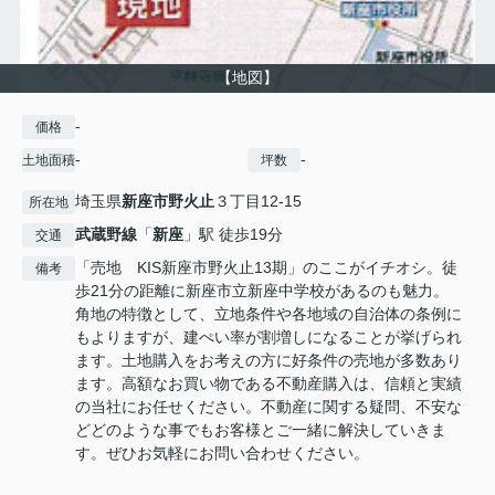
【地図】
-
価格
-
-
土地面積
坪数
埼玉県
新座市
野火止
３丁目12-15
所在地
武蔵野線
「
新座
」駅 徒歩19分
交通
「売地 KIS新座市野火止13期」のここがイチオシ。徒
備考
歩21分の距離に新座市立新座中学校があるのも魅力。
角地の特徴として、立地条件や各地域の自治体の条例に
もよりますが、建ぺい率が割増しになることが挙げられ
ます。土地購入をお考えの方に好条件の売地が多数あり
ます。高額なお買い物である不動産購入は、信頼と実績
の当社にお任せください。不動産に関する疑問、不安な
どどのような事でもお客様とご一緒に解決していきま
す。ぜひお気軽にお問い合わせください。