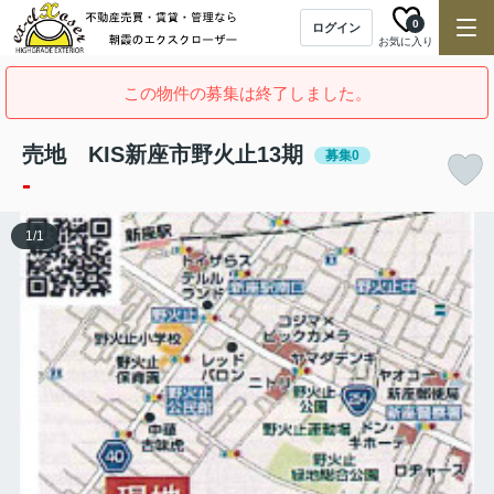
0
ログイン
お気に入り
この物件の募集は終了しました。
売地 KIS新座市野火止13期
募集0
-
1
/
1