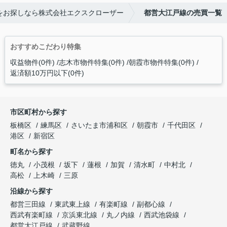
をお探しなら株式会社エクスクローザー
都営大江戸線の売買一覧
おすすめこだわり特集
収益物件(0件)
志木市物件特集(0件)
朝霞市物件特集(0件)
返済額10万円以下(0件)
市区町村から探す
板橋区
練馬区
さいたま市浦和区
朝霞市
千代田区
港区
新宿区
町名から探す
徳丸
小茂根
坂下
蓮根
加賀
清水町
中村北
高松
上木崎
三原
沿線から探す
都営三田線
東武東上線
有楽町線
副都心線
西武有楽町線
京浜東北線
丸ノ内線
西武池袋線
都営大江戸線
武蔵野線