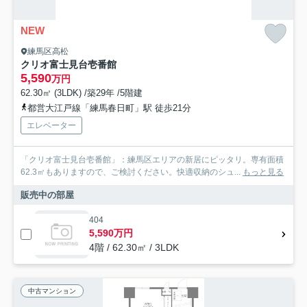
NEW
練馬区高松
クリオ富士見台壱番館
5,590
万円
62.30㎡ (3LDK) /築29年 /5階建
都営大江戸線「練馬春日町」駅 徒歩21分
エレベーター
「クリオ富士見台壱番館」：練馬区エリアの新居にピッタリ。専有面積
62.3㎡もありますので、ご検討ください。快適収納のシュ...
もっと見る
販売中の部屋
404
5,590万円
4階 / 62.30㎡ / 3LDK
中古マンション