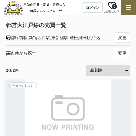
0
ログイン
お気に入り
都営大江戸線の売買一覧
都庁前駅,新宿西口駅,東新宿駅,若松河田駅,牛込柳町駅,牛込神楽坂駅,飯田橋駅,後楽園駅,本郷三丁目駅,御徒町駅,新御徒町駅,蔵前駅,両国駅,森下駅,清澄白河駅,門前仲町駅,月島駅,勝どき駅,築地市場駅,汐留駅,大門駅,赤羽橋駅,麻布十番駅,六本木駅,青山一丁目駅,千駄ケ谷駅,代々木駅,新宿駅,西新宿五丁目駅,中野坂上駅,東中野駅,中井駅,落合南長崎駅,新江古田駅,練馬駅,豊島園駅,練馬春日町駅,光が丘駅
変更
条件から探す
変更
2
棟
2
件
中古マンション