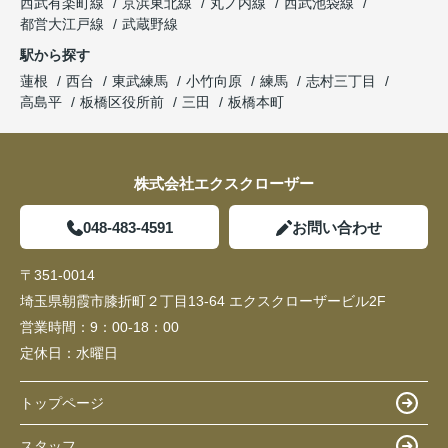
西武有楽町線
京浜東北線
丸ノ内線
西武池袋線
都営大江戸線
武蔵野線
駅から探す
蓮根
西台
東武練馬
小竹向原
練馬
志村三丁目
高島平
板橋区役所前
三田
板橋本町
株式会社エクスクローザー
048-483-4591
お問い合わせ
〒351-0014
埼玉県朝霞市膝折町２丁目13-64 エクスクローザービル2F
営業時間：
9：00-18：00
定休日：
水曜日
トップページ
スタッフ