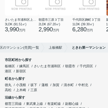
さいたま市浦和区上木崎５丁目
朝霞市三原３丁目
千代田区麹町３丁目
3LDK (91.51㎡)
2LDK (67.20㎡)
1LDK (39.30㎡)
1
3,990
2,990
6,280
万円
万円
万円
区のマンション(売買)一覧
上板橋駅
ときわ第一マンション
市区町村から探す
板橋区
練馬区
さいたま市浦和区
朝霞市
千代田区
港区
新宿区
町名から探す
徳丸
小茂根
坂下
蓮根
加賀
清水町
中村北
高松
上木崎
三原
沿線から探す
都営三田線
東武東上線
有楽町線
副都心線