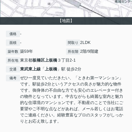
【地図】
-
価格
-
2LDK
面積
間取り
築59年
2階/9階建
築年数
所在階
東京都
板橋区
上板橋
３丁目2-1
所在地
東武東上線
「
上板橋
」駅 徒歩2分
交通
ぜひ一度見ていただきたい、「ときわ第一マンション」
備考
です。駅徒歩2分というアクセスの良さが魅力的な物件
です。御身体の不自由な方でも安心のエレベーター付き
の物件となっています。中古ながらも綺麗な室内と魅力
的な住環境のマンションです。不動産のことで当社にご
要望やご不明な点などがあれば、メール若しくはお電話
でご連絡ください。経験豊富なプロのスタッフがしっか
りとお応え致します。