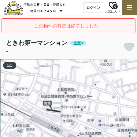
0
ログイン
お気に入り
この物件の募集は終了しました。
ときわ第一マンション
空室0
-
1
/
1