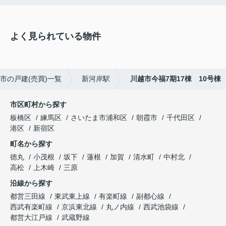
よく見られている物件
市の戸建(売買)一覧
新河岸駅
川越市今福7期17棟 10号棟
市区町村から探す
板橋区
練馬区
さいたま市浦和区
朝霞市
千代田区
港区
新宿区
町名から探す
徳丸
小茂根
坂下
蓮根
加賀
清水町
中村北
高松
上木崎
三原
沿線から探す
都営三田線
東武東上線
有楽町線
副都心線
西武有楽町線
京浜東北線
丸ノ内線
西武池袋線
都営大江戸線
武蔵野線