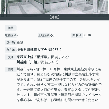
【外観】
-
価格
-
-(-)
3LDK
建物面積
土地面積
間取り
新築
築年数
埼玉県
川越市
大字今福
1087-2
所在地
東武東上線
「
新河岸
」駅 徒歩26分
交通
川越線
「
川越
」駅 徒歩45分
川越市今福7期17棟 10号棟：東武東上線新河岸駅にも
備考
近くて便利。徒歩19分の場所に川越市立高階北小学校
があります。築2年以内の物件ですので、外観もキレイ
です。きれい好きな方に一押しなピカピカの新築物件で
す。一戸建て購入時の不安を、豊富なスタッフが解消い
たします。川越市の東武東上線新河岸周辺でマイホーム
を求めるのであれば、お気軽にお問い合わせください。