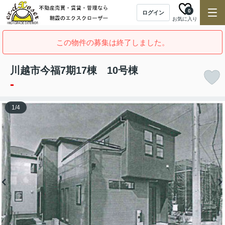
0
ログイン
お気に入り
この物件の募集は終了しました。
川越市今福7期17棟 10号棟
-
1
/
4