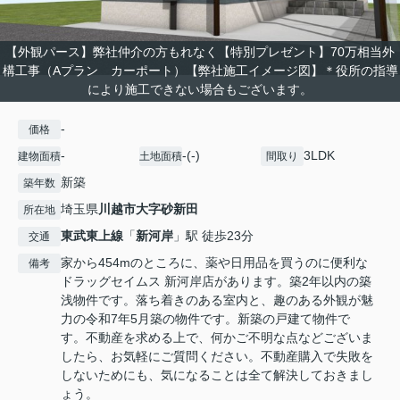
【外観パース】弊社仲介の方もれなく【特別プレゼント】70万相当外
構工事（Aプラン カーポート）【弊社施工イメージ図】＊役所の指導
により施工できない場合もございます。
-
価格
-
-(-)
3LDK
建物面積
土地面積
間取り
新築
築年数
埼玉県
川越市
大字砂新田
所在地
東武東上線
「
新河岸
」駅 徒歩23分
交通
家から454mのところに、薬や日用品を買うのに便利な
備考
ドラッグセイムス 新河岸店があります。築2年以内の築
浅物件です。落ち着きのある室内と、趣のある外観が魅
力の令和7年5月築の物件です。新築の戸建て物件で
す。不動産を求める上で、何かご不明な点などございま
したら、お気軽にご質問ください。不動産購入で失敗を
しないためにも、気になることは全て解決しておきまし
ょう。