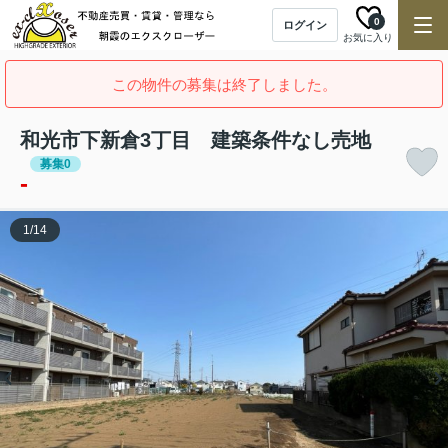
0
ログイン
お気に入り
この物件の募集は終了しました。
和光市下新倉3丁目 建築条件なし売地
募集0
-
1
/
14