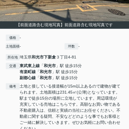
【前面道路含む現地写真】前面道路含む現地写真です
-
価格
-
-
土地面積
坪数
埼玉県
和光市
下新倉
３丁目4-81
所在地
東武東上線
「
和光市
」駅 徒歩15分
交通
有楽町線
「
和光市
」駅 徒歩15分
副都心線
「
和光市
」駅 徒歩15分
土地と接している接道幅が15m以上あるので建物が建て
備考
られます。土地面積は231.45㎡(公簿)となっています。
駅まで徒歩15分の場所に立地しています。周辺環境が
充実している売地はこちらです。高額なお買い物である
不動産購入は、信頼と実績の当社にお任せください。不
動産に関する疑問、不安などどのような事でもお客様と
ご一緒に解決していきます。ぜひお気軽にお問い合わせ
ください。