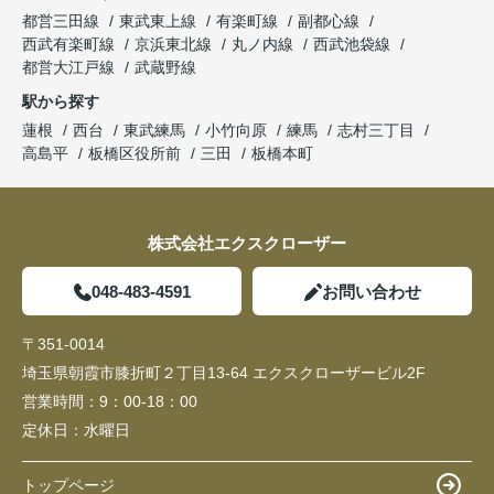
都営三田線
東武東上線
有楽町線
副都心線
西武有楽町線
京浜東北線
丸ノ内線
西武池袋線
都営大江戸線
武蔵野線
駅から探す
蓮根
西台
東武練馬
小竹向原
練馬
志村三丁目
高島平
板橋区役所前
三田
板橋本町
株式会社エクスクローザー
048-483-4591
お問い合わせ
〒351-0014
埼玉県朝霞市膝折町２丁目13-64 エクスクローザービル2F
営業時間：
9：00-18：00
定休日：
水曜日
トップページ