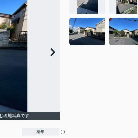
む現地写真です
-(-)
築年