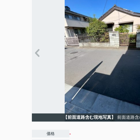
【前面道路含む現地写真】
前面道路含
-
価格