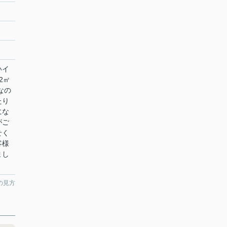
いイ
2㎡
なの
たり
にな
がご
せく
客様
まし
の見方