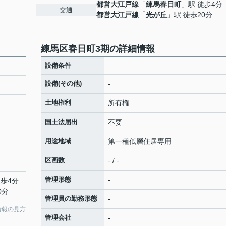
都営大江戸線
「
練馬春日町
」駅 徒歩4分
交通
都営大江戸線
「
光が丘
」駅 徒歩20分
練馬区春日町3期の詳細情報
設備条件
設備(その他)
-
土地権利
所有権
国土法届出
不要
用途地域
第一種低層住居専用
区画数
- / -
管理形態
-
徒歩4分
0分
管理員の勤務形態
-
情報の見方
管理会社
-