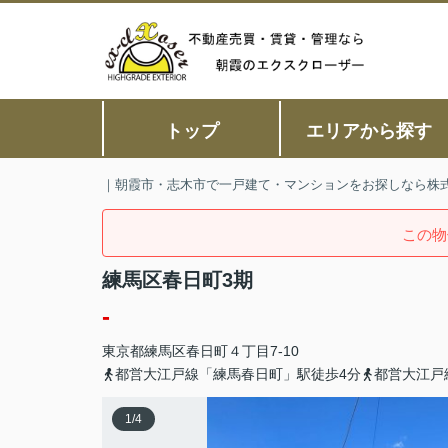
トップ
エリアから探す
｜朝霞市・志木市で一戸建て・マンションをお探しなら株
この物
練馬区春日町3期
-
東京都
練馬区
春日町
４丁目7-10
都営大江戸線「練馬春日町」駅徒歩4分
都営大江戸
1
/
4