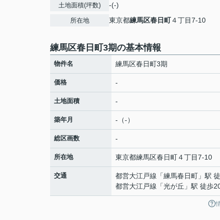
-(-)
土地面積(坪数)
東京都
練馬区
春日町
４丁目7-10
所在地
練馬区春日町3期の基本情報
物件名
練馬区春日町3期
価格
-
土地面積
-
築年月
-（-）
総区画数
-
所在地
東京都
練馬区
春日町
４丁目7-10
交通
都営大江戸線
「
練馬春日町
」駅 
都営大江戸線
「
光が丘
」駅 徒歩2