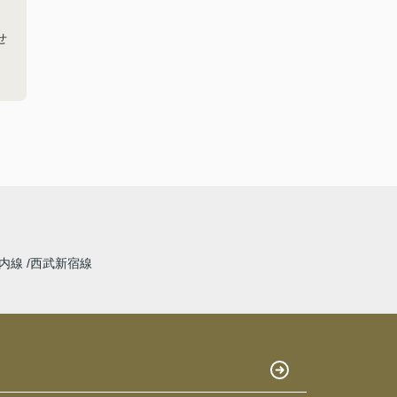
せ
内線
西武新宿線