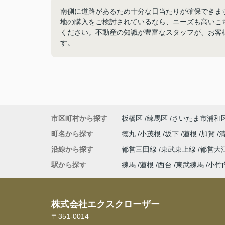
南側に道路があるため十分な日当たりが確保できます。
地の購入をご検討されているなら、ニーズも高いこ
ください。不動産の知識が豊富なスタッフが、お客
す。
市区町村から探す
板橋区
練馬区
さいたま市浦和
町名から探す
徳丸
小茂根
坂下
蓮根
加賀
沿線から探す
都営三田線
東武東上線
都営大
駅から探す
練馬
蓮根
西台
東武練馬
小竹
株式会社エクスクローザー
〒351-0014