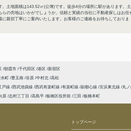
土地面積は143.52㎡(公簿)です。徒歩4分の場所に駅があります。土
ちらの売地はいかがでしょうか。信頼と実績の当社に不動産探しはお任
様に親切丁寧にご案内いたします。お客様のご連絡をお待ちしておりま
区
朝霞市
千代田区
港区
新宿区
清水町
豊玉南
谷原
中村北
高松
江戸線
西武池袋線
西武有楽町線
有楽町線
副都心線
京浜東北線
丸ノ
向原
志村三丁目
高島平
板橋区役所前
三田
板橋本町
トップページ