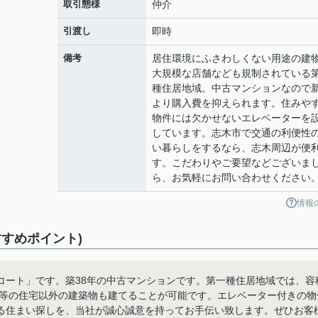
取引態様
仲介
引渡し
即時
備考
居住環境にふさわしくない用途の建
大規模な店舗なども規制されている
種住居地域。中古マンションなので
より購入費を抑えられます。住みや
物件には欠かせないエレベーターを
しています。志木市で交通の利便性
い暮らしをするなら、志木周辺が便
す。こだわりやご要望などございま
ら、お気軽にお問い合わせください
情報
すめポイント)
コート」です。築38年の中古マンションです。第一種住居地域では、容
舗等の住宅以外の建築物も建てることが可能です。エレベーター付きの物
る住まい探しを、当社が誠心誠意を持ってお手伝い致します。ぜひお客