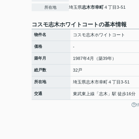
埼玉県
志木市
幸町
４丁目3-51
所在地
コスモ志木ホワイトコートの基本情報
物件名
コスモ志木ホワイトコート
価格
-
築年月
1987年4月（築39年）
総戸数
32戸
所在地
埼玉県
志木市
幸町
４丁目3-51
交通
東武東上線
「
志木
」駅 徒歩16分