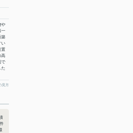
物や
第一
新築
すい
設置
の高
利で
した
。
の見方
積
件
様