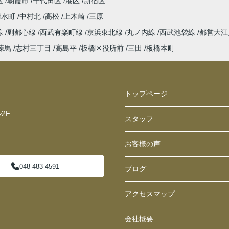
区
朝霞市
千代田区
港区
新宿区
清水町
中村北
高松
上木崎
三原
線
副都心線
西武有楽町線
京浜東北線
丸ノ内線
西武池袋線
都営大
練馬
志村三丁目
高島平
板橋区役所前
三田
板橋本町
トップページ
2F
スタッフ
お客様の声
048-483-4591
ブログ
アクセスマップ
会社概要