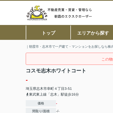
トップ
エリアから探す
｜朝霞市・志木市で一戸建て・マンションをお探しなら株
この物
コスモ志木ホワイトコート
-
埼玉県
志木市
幸町
４丁目3-51
東武東上線「志木」駅徒歩16分
-
価格
-/-
間取り/面積