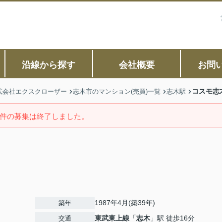
沿線から探す
会社概要
お問
コスモ志
式会社エクスクローザー
志木市のマンション(売買)一覧
志木駅
件の募集は終了しました。
1987年4月(築39年)
築年
東武東上線
「
志木
」駅 徒歩16分
交通