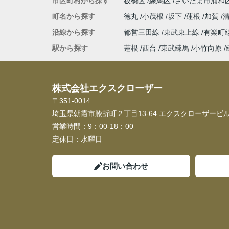
市区町村から探す
板橋区
練馬区
さいたま市浦和
町名から探す
徳丸
小茂根
坂下
蓮根
加賀
沿線から探す
都営三田線
東武東上線
有楽町
駅から探す
蓮根
西台
東武練馬
小竹向原
株式会社エクスクローザー
〒351-0014
埼玉県朝霞市膝折町２丁目13-64 エクスクローザービル
営業時間：
9：00-18：00
定休日：
水曜日
お問い合わせ