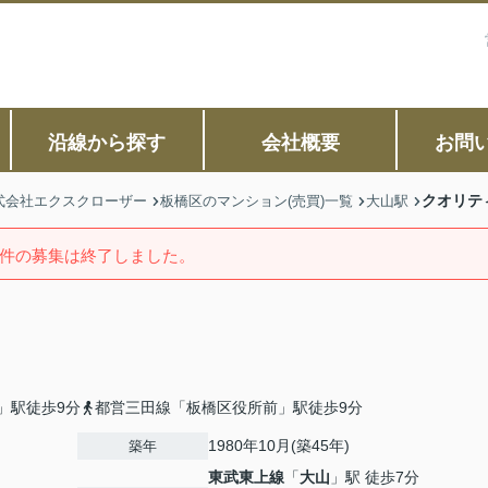
沿線から探す
会社概要
お問
クオリテ
式会社エクスクローザー
板橋区のマンション(売買)一覧
大山駅
件の募集は終了しました。
」駅徒歩9分
都営三田線「板橋区役所前」駅徒歩9分
1980年10月(築45年)
築年
東武東上線
「
大山
」駅 徒歩7分