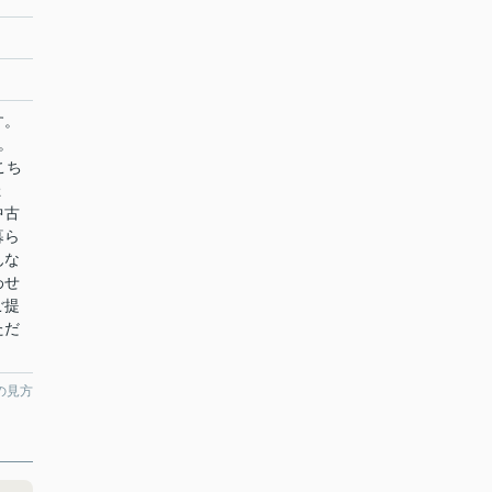
す。
。
こち
ょ
中古
暮ら
んな
わせ
ご提
ただ
の見方