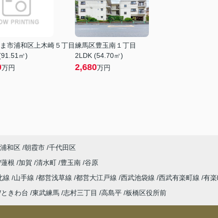
ま市浦和区上木崎５丁目
練馬区豊玉南１丁目
(91.51㎡)
2LDK (54.70㎡)
0
2,680
万円
万円
浦和区
朝霞市
千代田区
蓮根
加賀
清水町
豊玉南
谷原
北線
山手線
都営浅草線
都営大江戸線
西武池袋線
西武有楽町線
有楽
ときわ台
東武練馬
志村三丁目
高島平
板橋区役所前