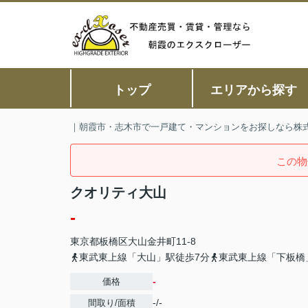
トップ
エリアから探す
｜朝霞市・志木市で一戸建て・マンションをお探しなら株
この物
クオリティ大山
-
東京都
板橋区
大山金井町
11-8
東武東上線「大山」駅徒歩7分
東武東上線「下板橋
-
価格
-/-
間取り/面積