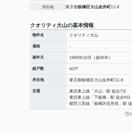
東京都
板橋区
大山金井町
11-8
所在地
クオリティ大山の基本情報
物件名
クオリティ大山
価格
-
築年月
1980年10月（築45年）
総戸数
40戸
所在地
東京都
板橋区
大山金井町
11-8
交通
東武東上線
「
大山
」駅 徒歩7分
東武東上線
「
下板橋
」駅 徒歩9分
都営三田線
「
板橋区役所前
」駅 