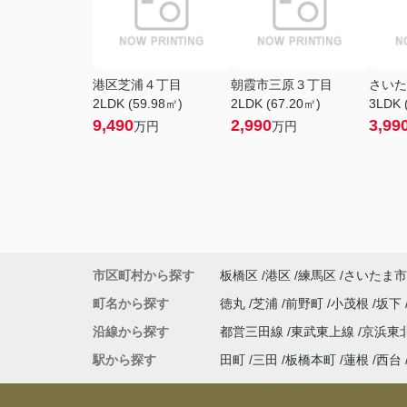
港区芝浦４丁目
朝霞市三原３丁目
さいた
2LDK (59.98㎡)
2LDK (67.20㎡)
3LDK 
9,490
2,990
3,99
万円
万円
市区町村から探す
板橋区
港区
練馬区
さいたま市
町名から探す
徳丸
芝浦
前野町
小茂根
坂下
沿線から探す
都営三田線
東武東上線
京浜東
駅から探す
田町
三田
板橋本町
蓮根
西台