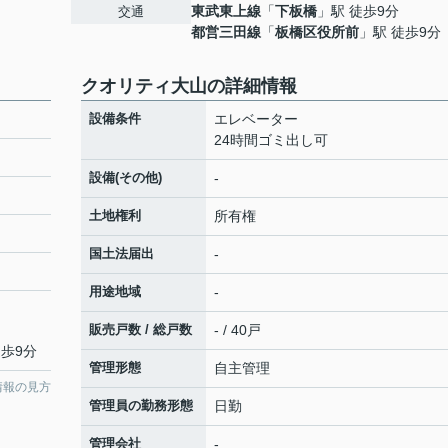
東武東上線
「
下板橋
」駅 徒歩9分
交通
都営三田線
「
板橋区役所前
」駅 徒歩9分
クオリティ大山の詳細情報
設備条件
エレベーター
24時間ゴミ出し可
設備(その他)
-
土地権利
所有権
国土法届出
-
用途地域
-
販売戸数 / 総戸数
- / 40戸
徒歩9分
管理形態
自主管理
情報の見方
管理員の勤務形態
日勤
管理会社
-