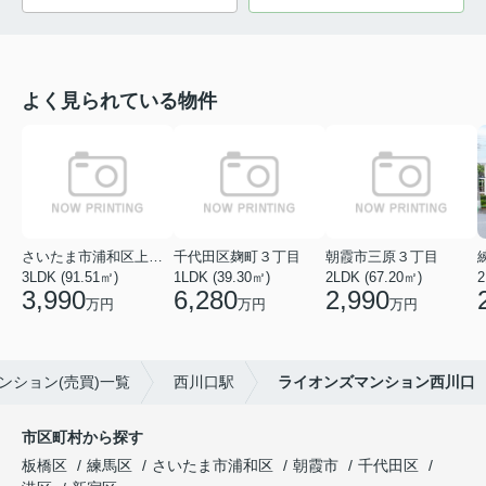
よく見られている物件
さいたま市浦和区上木崎５丁目
千代田区麹町３丁目
朝霞市三原３丁目
3LDK (91.51㎡)
1LDK (39.30㎡)
2LDK (67.20㎡)
2
3,990
6,280
2,990
万円
万円
万円
ンション(売買)一覧
西川口駅
ライオンズマンション西川口
市区町村から探す
板橋区
練馬区
さいたま市浦和区
朝霞市
千代田区