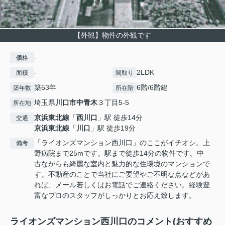
【外観】物件の外観です
-
価格
-
2LDK
面積
間取り
築53年
6階/6階建
築年数
所在階
埼玉県
川口市
中青木
３丁目5-5
所在地
京浜東北線
「
西川口
」駅 徒歩14分
交通
京浜東北線
「
川口
」駅 徒歩19分
「ライオンズマンション西川口」のここがイチオシ。上
備考
野病院まで25mです。駅まで徒歩14分の物件です。中
古ながらも綺麗な室内と魅力的な住環境のマンションで
す。不動産のことで当社にご要望やご不明な点などがあ
れば、メール若しくはお電話でご連絡ください。経験豊
富なプロのスタッフがしっかりとお応え致します。
ライオンズマンション西川口のコメント(おすすめ