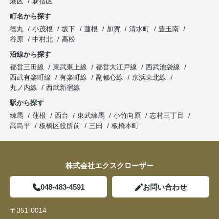
港区
新宿区
町名から探す
徳丸
小茂根
坂下
蓮根
加賀
清水町
豊玉南
谷原
中村北
高松
沿線から探す
都営三田線
東武東上線
都営大江戸線
西武池袋線
西武有楽町線
有楽町線
副都心線
京浜東北線
丸ノ内線
西武新宿線
駅から探す
練馬
蓮根
西台
東武練馬
小竹向原
志村三丁目
高島平
板橋区役所前
三田
板橋本町
株式会社エクスクローザー
048-483-4591
お問い合わせ
〒351-0014