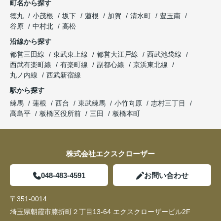
町名から探す
徳丸
小茂根
坂下
蓮根
加賀
清水町
豊玉南
谷原
中村北
高松
沿線から探す
都営三田線
東武東上線
都営大江戸線
西武池袋線
西武有楽町線
有楽町線
副都心線
京浜東北線
丸ノ内線
西武新宿線
駅から探す
練馬
蓮根
西台
東武練馬
小竹向原
志村三丁目
高島平
板橋区役所前
三田
板橋本町
株式会社エクスクローザー
048-483-4591
お問い合わせ
〒351-0014
埼玉県朝霞市膝折町２丁目13-64 エクスクローザービル2F