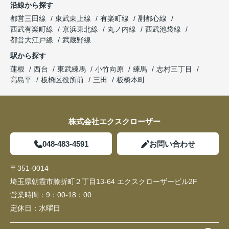
沿線から探す
都営三田線
東武東上線
有楽町線
副都心線
西武有楽町線
京浜東北線
丸ノ内線
西武池袋線
都営大江戸線
武蔵野線
駅から探す
蓮根
西台
東武練馬
小竹向原
練馬
志村三丁目
高島平
板橋区役所前
三田
板橋本町
株式会社エクスクローザー
048-483-4591
お問い合わせ
〒351-0014
埼玉県朝霞市膝折町２丁目13-64 エクスクローザービル2F
営業時間：
9：00-18：00
定休日：
水曜日