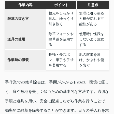
作業内容
ポイント
注意点
根元をしっかり
無理に引っ張る
雑草の抜き方
掴み、ゆっくり
と根が切れる可
引き抜く
能性がある
除草フォークや
使用時に怪我を
道具の使用
除草鎌を活用す
しないよう注意
る
する
長袖・長ズボ
肌の露出を避
作業時の服装
ン、軍手や手袋
け、かぶれや傷
を着用する
を防ぐ
手作業での雑草除去は、手間がかかるものの、環境に優し
く、庭や敷地を美しく保つための基本的な方法です。適切な
手順と道具を用い、安全に配慮しながら作業を行うことで、
効率的に雑草を除去することができます。日々の手入れを怠