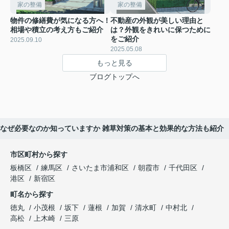
家の整備
家の整備
物件の修繕費が気になる方へ！
不動産の外観が美しい理由と
相場や積立の考え方もご紹介
は？外観をきれいに保つために
をご紹介
2025.09.10
2025.05.08
もっと見る
ブログトップへ
なぜ必要なのか知っていますか 雑草対策の基本と効果的な方法も紹介
市区町村から探す
板橋区
練馬区
さいたま市浦和区
朝霞市
千代田区
港区
新宿区
町名から探す
徳丸
小茂根
坂下
蓮根
加賀
清水町
中村北
高松
上木崎
三原