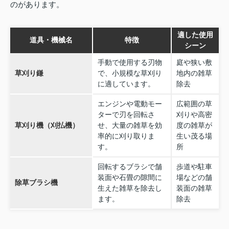
のがあります。
適した使用
道具・機械名
特徴
シーン
手動で使用する刃物
庭や狭い敷
草刈り鎌
で、小規模な草刈り
地内の雑草
に適しています。
除去
エンジンや電動モー
広範囲の草
ターで刃を回転さ
刈りや高密
草刈り機（刈払機）
せ、大量の雑草を効
度の雑草が
率的に刈り取りま
生い茂る場
す。
所
回転するブラシで舗
歩道や駐車
装面や石畳の隙間に
場などの舗
除草ブラシ機
生えた雑草を除去し
装面の雑草
ます。
除去