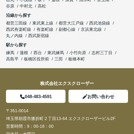
谷原
中村北
高松
沿線から探す
都営三田線
東武東上線
都営大江戸線
西武池袋線
西武有楽町線
有楽町線
副都心線
京浜東北線
丸ノ内線
西武新宿線
駅から探す
練馬
蓮根
西台
東武練馬
小竹向原
志村三丁目
高島平
板橋区役所前
三田
板橋本町
株式会社エクスクローザー
048-483-4591
お問い合わせ
〒351-0014
埼玉県朝霞市膝折町２丁目13-64 エクスクローザービル2F
営業時間：
9：00-18：00
定休日：
水曜日