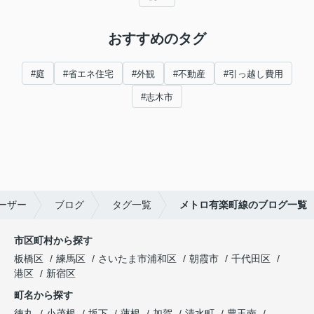
おすすめのタグ
#庭
#省エネ住宅
#外観
#不動産
#引っ越し費用
#志木市
ーザー
ブログ
タグ一覧
メトロ有楽町線のブログ一覧
市区町村から探す
板橋区
練馬区
さいたま市浦和区
朝霞市
千代田区
港区
新宿区
町名から探す
徳丸
小茂根
坂下
蓮根
加賀
清水町
豊玉南