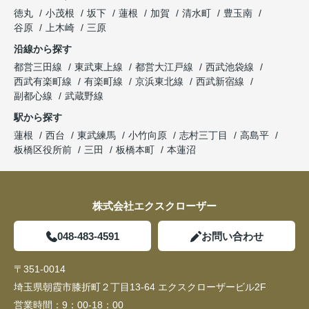
徳丸
小茂根
坂下
蓮根
加賀
清水町
豊玉南
谷原
上木崎
三原
沿線から探す
都営三田線
東武東上線
都営大江戸線
西武池袋線
西武有楽町線
有楽町線
京浜東北線
西武新宿線
副都心線
武蔵野線
駅から探す
蓮根
西台
東武練馬
小竹向原
志村三丁目
高島平
板橋区役所前
三田
板橋本町
本蓮沼
株式会社エクスクローザー
048-483-4591
お問い合わせ
〒351-0014
埼玉県朝霞市膝折町２丁目13-64 エクスクローザービル2F
営業時間：
9：00-18：00