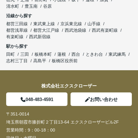
清水町
豊玉南
谷原
沿線から探す
都営三田線
東武東上線
京浜東北線
山手線
都営浅草線
都営大江戸線
西武池袋線
西武有楽町線
有楽町線
西武新宿線
駅から探す
田町
三田
板橋本町
蓮根
西台
ときわ台
東武練馬
志村三丁目
高島平
板橋区役所前
株式会社エクスクローザー
048-483-4591
お問い合わせ
〒351-0014
埼玉県朝霞市膝折町２丁目13-64 エクスクローザービル2F
営業時間：
9：00-18：00
定休日：
水曜日