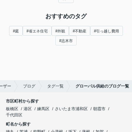
おすすめのタグ
#庭
#省エネ住宅
#外観
#不動産
#引っ越し費用
#志木市
ーザー
ブログ
タグ一覧
グローバル供給のブログ一覧
市区町村から探す
板橋区
港区
練馬区
さいたま市浦和区
朝霞市
千代田区
町名から探す
徳丸
芝浦
前野町
小茂根
坂下
蓮根
加賀