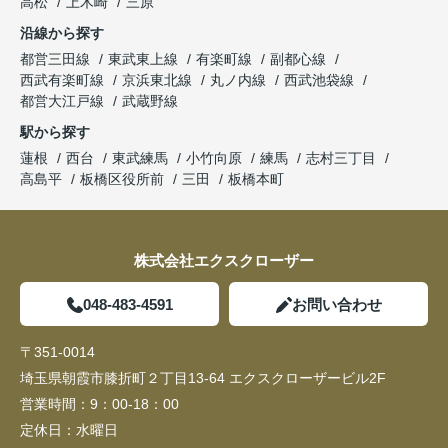
高松
上木崎
三原
沿線から探す
都営三田線
東武東上線
有楽町線
副都心線
西武有楽町線
京浜東北線
丸ノ内線
西武池袋線
都営大江戸線
武蔵野線
駅から探す
蓮根
西台
東武練馬
小竹向原
練馬
志村三丁目
高島平
板橋区役所前
三田
板橋本町
株式会社エクスクローザー
048-483-4591
お問い合わせ
〒351-0014
埼玉県朝霞市膝折町２丁目13-64 エクスクローザービル2F
営業時間：
9：00-18：00
定休日：
水曜日