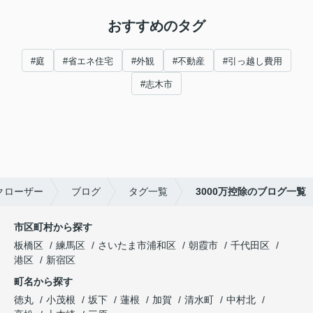
おすすめのタグ
#庭
#省エネ住宅
#外観
#不動産
#引っ越し費用
#志木市
クローザー
ブログ
タグ一覧
3000万控除のブログ一覧
市区町村から探す
板橋区
練馬区
さいたま市浦和区
朝霞市
千代田区
港区
新宿区
町名から探す
徳丸
小茂根
坂下
蓮根
加賀
清水町
中村北