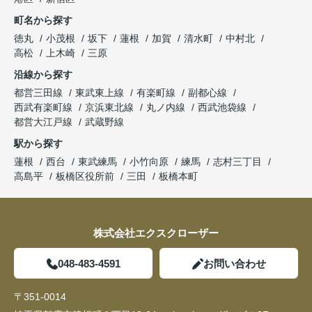
町名から探す
徳丸
小茂根
坂下
蓮根
加賀
清水町
中村北
高松
上木崎
三原
沿線から探す
都営三田線
東武東上線
有楽町線
副都心線
西武有楽町線
京浜東北線
丸ノ内線
西武池袋線
都営大江戸線
武蔵野線
駅から探す
蓮根
西台
東武練馬
小竹向原
練馬
志村三丁目
高島平
板橋区役所前
三田
板橋本町
株式会社エクスクローザー
048-483-4591
お問い合わせ
〒351-0014