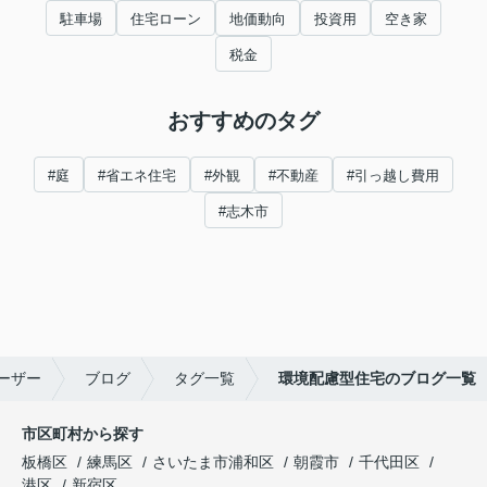
駐車場
住宅ローン
地価動向
投資用
空き家
税金
おすすめのタグ
#庭
#省エネ住宅
#外観
#不動産
#引っ越し費用
#志木市
ーザー
ブログ
タグ一覧
環境配慮型住宅のブログ一覧
市区町村から探す
板橋区
練馬区
さいたま市浦和区
朝霞市
千代田区
港区
新宿区