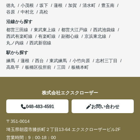
徳丸
小茂根
坂下
蓮根
加賀
清水町
豊玉南
谷原
中村北
高松
沿線から探す
都営三田線
東武東上線
都営大江戸線
西武池袋線
西武有楽町線
有楽町線
副都心線
京浜東北線
丸ノ内線
西武新宿線
駅から探す
練馬
蓮根
西台
東武練馬
小竹向原
志村三丁目
高島平
板橋区役所前
三田
板橋本町
株式会社エクスクローザー
048-483-4591
お問い合わせ
〒351-0014
埼玉県朝霞市膝折町２丁目13-64 エクスクローザービル2F
営業時間：
9：00-18：00