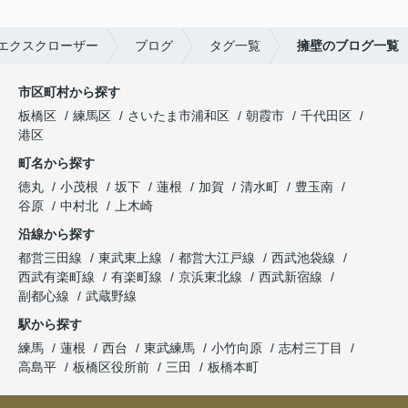
エクスクローザー
ブログ
タグ一覧
擁壁のブログ一覧
市区町村から探す
板橋区
練馬区
さいたま市浦和区
朝霞市
千代田区
港区
町名から探す
徳丸
小茂根
坂下
蓮根
加賀
清水町
豊玉南
谷原
中村北
上木崎
沿線から探す
都営三田線
東武東上線
都営大江戸線
西武池袋線
西武有楽町線
有楽町線
京浜東北線
西武新宿線
副都心線
武蔵野線
駅から探す
練馬
蓮根
西台
東武練馬
小竹向原
志村三丁目
高島平
板橋区役所前
三田
板橋本町