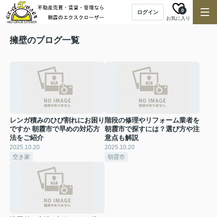
0
ログイン
お気に入り
擁壁のブログ一覧
レンガ積みのひび割れにお困り
階段の修理やリフォーム業者を
ですか 朝霞市で早めの対応方
朝霞市で探すには？選び方や注
法をご紹介
意点も解説
2025.10.20
2025.10.20
空き家
朝霞市