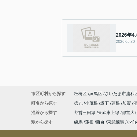
2026
2026.05.30
市区町村から探す
板橋区
練馬区
さいたま市浦和
町名から探す
徳丸
小茂根
坂下
蓮根
加賀
沿線から探す
都営三田線
東武東上線
都営大
駅から探す
練馬
蓮根
西台
東武練馬
小竹