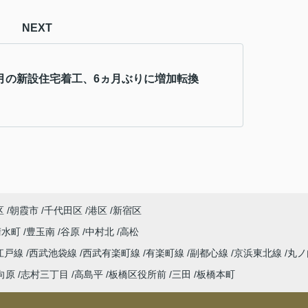
NEXT
年4月の新設住宅着工、6ヵ月ぶりに増加転換
区
朝霞市
千代田区
港区
新宿区
清水町
豊玉南
谷原
中村北
高松
江戸線
西武池袋線
西武有楽町線
有楽町線
副都心線
京浜東北線
丸ノ
向原
志村三丁目
高島平
板橋区役所前
三田
板橋本町