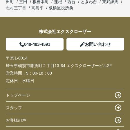
田町
三田
板橋本町
蓮根
西台
ときわ台
東武練馬
志村三丁目
高島平
板橋区役所前
株式会社エクスクローザー
048-483-4591
お問い合わせ
〒351-0014
埼玉県朝霞市膝折町２丁目13-64 エクスクローザービル2F
営業時間：
9：00-18：00
定休日：
水曜日
トップページ
スタッフ
お客様の声