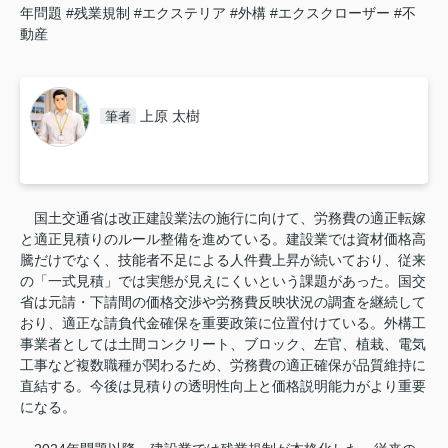
年問題
#残業規制
#エクステリア
#外構
#エクスクローザー
#不
動産
上原 太樹
筆者
国土交通省は改正建設業法の施行に向けて、労務費の適正転嫁
と適正見積りのルール整備を進めている。建設業では資材価格高
騰だけでなく、技能者不足による人件費上昇が続いており、従来
の「一式見積」では実態が見えにくいという課題があった。国交
省は元請・下請間の価格交渉や労務費反映状況の調査を継続して
おり、適正な請負代金確保を重要政策に位置付けている。外構工
事業者としては土間コンクリート、ブロック、左官、植栽、電気
工事など複数職種が関わるため、労務費の適正確保が品質維持に
直結する。今後は見積りの透明性向上と価格説明能力がより重要
になる。