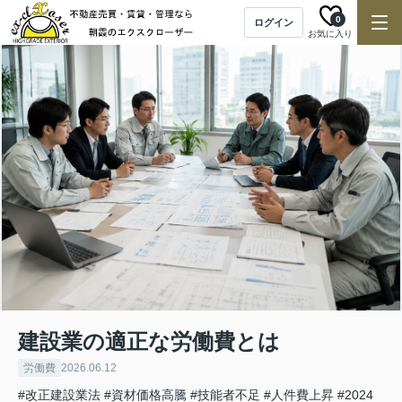
0
ログイン
お気に入り
建設業の適正な労働費とは
労働費
2026.06.12
#改正建設業法
#資材価格高騰
#技能者不足
#人件費上昇
#2024