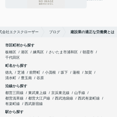
式会社エクスクローザー
ブログ
建設業の適正な労働費とは
市区町村から探す
板橋区
港区
練馬区
さいたま市浦和区
朝霞市
千代田区
町名から探す
徳丸
芝浦
前野町
小茂根
坂下
蓮根
加賀
清水町
豊玉南
谷原
沿線から探す
都営三田線
東武東上線
京浜東北線
山手線
都営浅草線
都営大江戸線
西武池袋線
西武有楽町線
有楽町線
西武新宿線
駅から探す