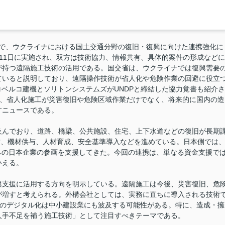
間で、ウクライナにおける国土交通分野の復旧・復興に向けた連携強化に
11日に実施され、双方は技術協力、情報共有、具体的案件の形成などに
が持つ遠隔施工技術の活用である。国交省は、ウクライナでは復興需要
ていると説明しており、遠隔操作技術が省人化や危険作業の回避に役立
るコベルコ建機とソリトンシステムズがUNDPと締結した協力覚書も紹介さ
、
省人化施工
が災害復旧や危険区域作業だけでなく、将来的に国内の造
すニュースである。
んでおり、道路、橋梁、公共施設、住宅、上下水道などの復旧が長期
備、機材供与、人材育成、安全基準導入などを進めている。日本側では
野への日本企業の参画を支援してきた。今回の連携は、単なる資金支援で
いえる。
支援に活用する方向を明示している。遠隔施工は今後、災害復旧、危
が増すと考えられる。外構会社としては、実務に直ちに導入される技術
録のデジタル化は中小建設業にも波及する可能性がある。特に、造成・擁
人手不足を補う施工技術」として注目すべきテーマである。