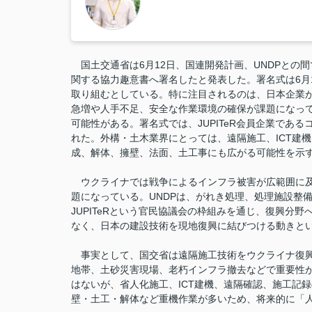
国土交通省は6月12日、国連開発計画、UNDPとの
関する協力趣意書へ署名したと発表した。署名式は6月
取り組むとしている。特に注目されるのは、日本企業
急増や人手不足、安全な作業環境の確保が課題になっ
可能性がある。署名式では、JUPITeR会員企業であ
れた。外構・土木業界にとっては、遠隔施工、ICT建機
成、解体、擁壁、法面、土工事にも広がる可能性を示
ウクライナでは戦争によるインフラ被害が広範囲に及
題になっている。UNDPは、がれき処理、処理施設整
JUPITeRという官民協議会の枠組みを通じ、復興分
なく、日本の建設技術を現地復興に結びつける動きと
事実として、国交省は遠隔施工技術をウクライナ復興
地帯、土砂災害現場、老朽インフラ撤去などで重要性
はないが、省人化施工、ICT建機、遠隔確認、施工記
壁・土工・解体など重機作業が多いため、将来的に「