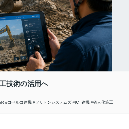
工技術の活用へ
eR
#コベルコ建機
#ソリトンシステムズ
#ICT建機
#省人化施工