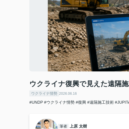
ウクライナ復興で見えた遠隔施
ウクライナ情勢
2026.06.16
#UNDP
#ウクライナ情勢
#復興
#遠隔施工技術
#JUPIT
上原 太樹
筆者