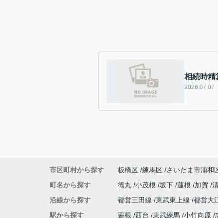
相続時精
2026.07.07
市区町村から探す
板橋区
練馬区
さいたま市浦和
町名から探す
徳丸
小茂根
坂下
蓮根
加賀
沿線から探す
都営三田線
東武東上線
都営大
駅から探す
蓮根
西台
東武練馬
小竹向原