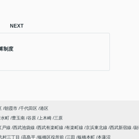
NEXT
算制度
区
朝霞市
千代田区
港区
清水町
豊玉南
谷原
上木崎
三原
江戸線
西武池袋線
西武有楽町線
有楽町線
京浜東北線
西武新宿線
副
志村三丁目
高島平
板橋区役所前
三田
板橋本町
本蓮沼